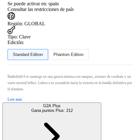
Se puede activar en:
spain
Consultar las restricciones de país
Región
:
GLOBAL
Tipo
:
Clave
Edición:
Standard Edition
Phantom Edition
Battlefield 6 te sumerge en una guerra intensa con tanques, aviones de combate y un
vasto arsenal bélico. Lidera a tu escuadrón hacia la victoria en la batalla definitiva por
el dominio.
Leer más
G2A Plus
Gana puntos Plus:
212