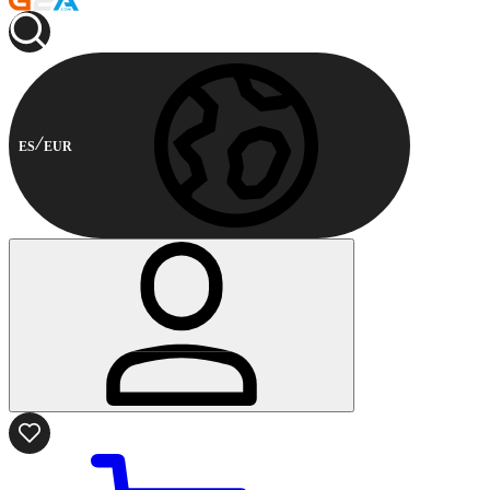
ES
EUR