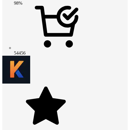
98%
54456