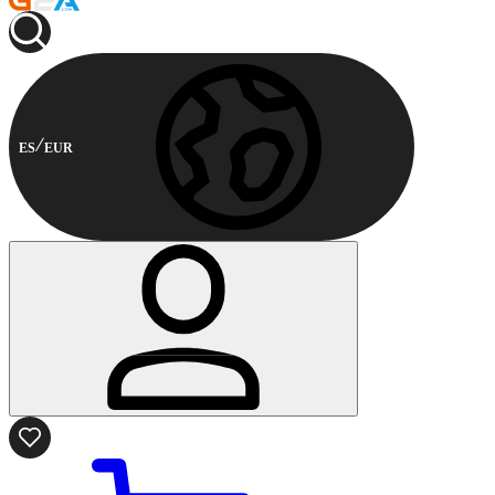
ES
EUR