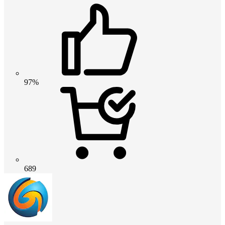
97%
689