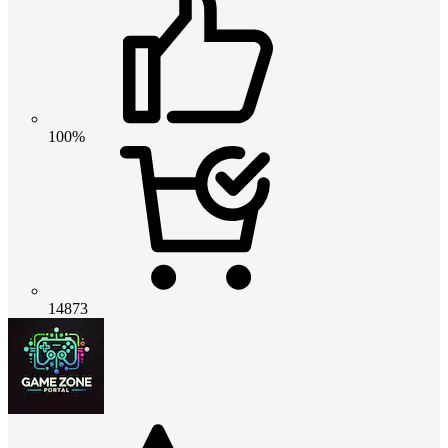
100%
14873