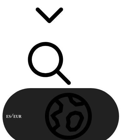
ES
EUR