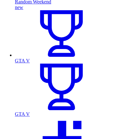
Random Weekend
new
GTA V
GTA V