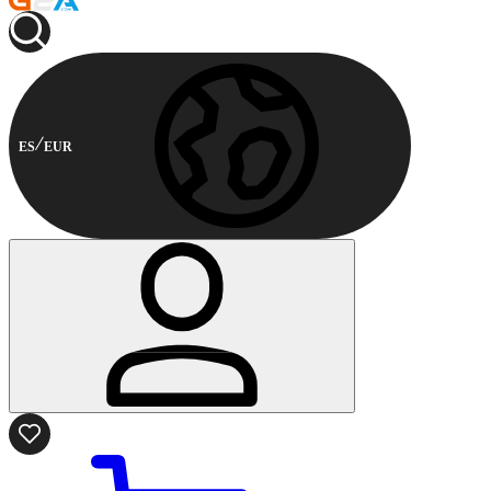
ES
EUR