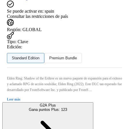
Se puede activar en:
spain
Consultar las restricciones de país
Región
:
GLOBAL
Tipo
:
Clave
Edición:
Standard Edition
Premium Bundle
Elden Ring: Shadow of the Erdtree es un nuevo paquete de expansión para el exitoso
y aclamado RPG de acción soulslike, Elden Ring (2022). Este DLC tan esperado fue
desarrollado por FromSoftware Inc. y publicado por FromS ...
Leer más
G2A Plus
Gana puntos Plus:
123