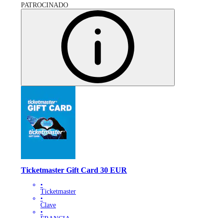
PATROCINADO
Ticketmaster Gift Card 30 EUR
•
Ticketmaster
•
Clave
•