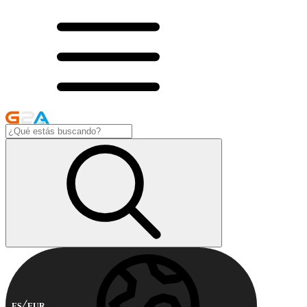
ES
EUR