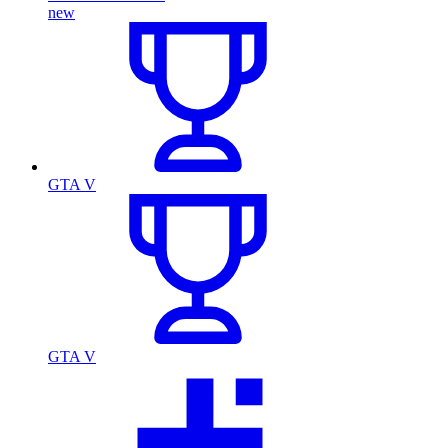
new
GTA V
GTA V