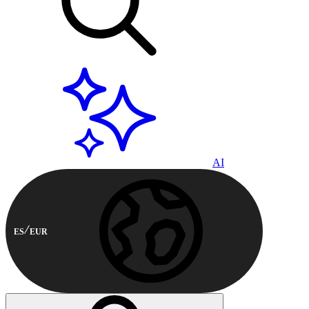
AI
ES
EUR