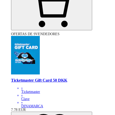
OFERTAS DE 9VENDEDORES
Ticketmaster Gift Card 50 DKK
•
Ticketmaster
•
Clave
•
DINAMARCA
7.78
EUR