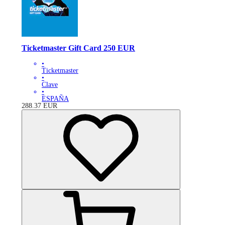
Ticketmaster Gift Card 250 EUR
•
Ticketmaster
•
Clave
•
ESPAÑA
288.37
EUR