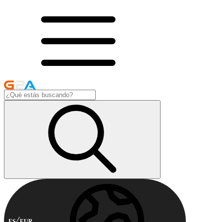
ES
EUR