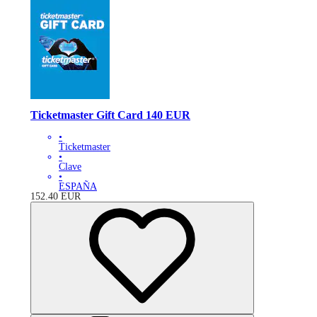
Ticketmaster Gift Card 140 EUR
•
Ticketmaster
•
Clave
•
ESPAÑA
152.40
EUR