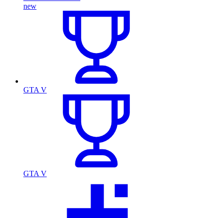
new
GTA V
GTA V