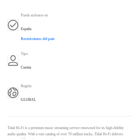
Puede activarse en
:
España
Restricciones del país
Tipo
:
Cuenta
Región
:
GLOBAL
Tidal Hi-Fi is a premium music streaming service renowned for its high-fidelity
audio quality. With a vast catalog of over 70 million tracks, Tidal Hi-Fi delivers