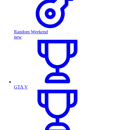
Random Weekend
new
GTA V