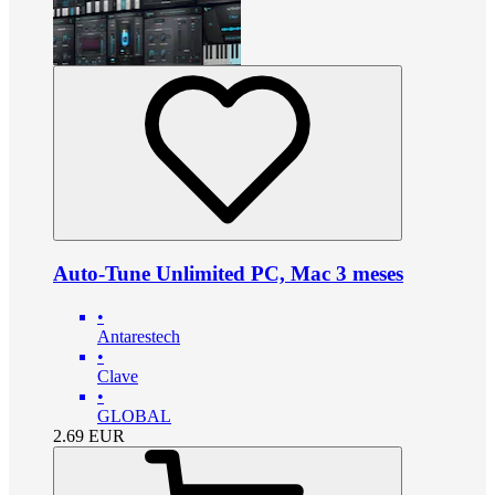
Auto-Tune Unlimited PC, Mac 3 meses
•
Antarestech
•
Clave
•
GLOBAL
2.69
EUR