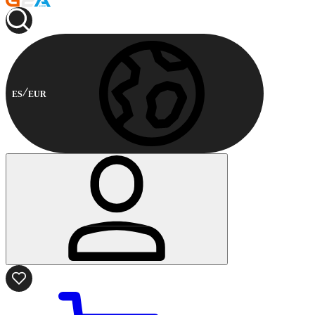
ES
EUR