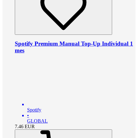
Spotify Premium Manual Top-Up Individual 1
mes
Spotify
•
GLOBAL
7.46
EUR