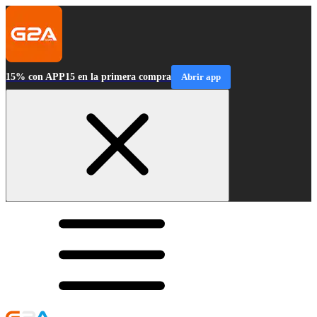
15% con APP15 en la primera compra
Abrir app