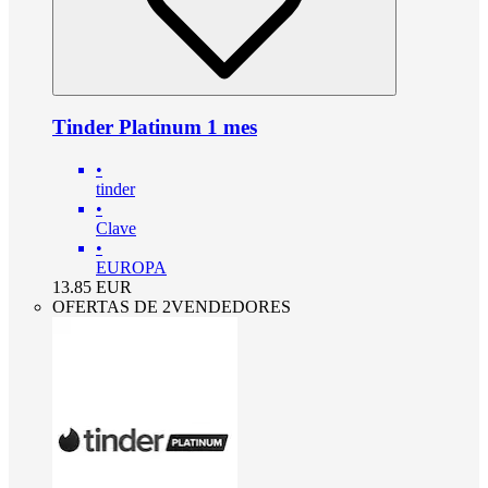
Tinder Platinum 1 mes
•
tinder
•
Clave
•
EUROPA
13.85
EUR
OFERTAS DE 2VENDEDORES