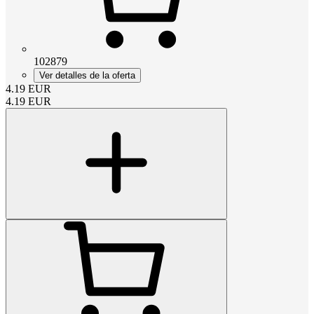
102879
Ver detalles de la oferta
4.19
EUR
4.19
EUR