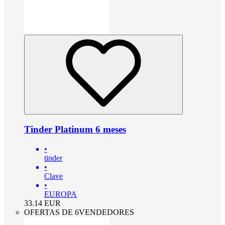
Tinder Platinum 6 meses
•
tinder
•
Clave
•
EUROPA
33.14
EUR
OFERTAS DE 6VENDEDORES