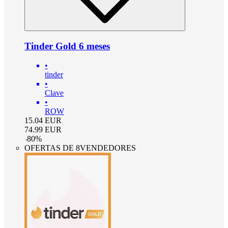
Tinder Gold 6 meses
•
tinder
•
Clave
•
ROW
15.04
EUR
74.99
EUR
-
80
%
OFERTAS DE 8VENDEDORES