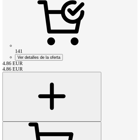
141
Ver detalles de la oferta
4.86
EUR
4.86
EUR