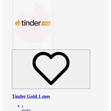
Tinder Gold 1 mes
•
tinder