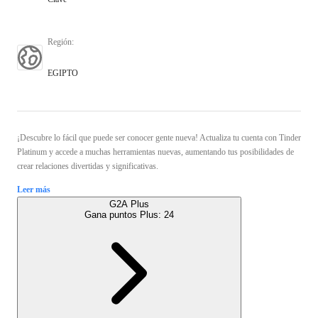
Región
:
EGIPTO
¡Descubre lo fácil que puede ser conocer gente nueva! Actualiza tu cuenta con Tinder
Platinum y accede a muchas herramientas nuevas, aumentando tus posibilidades de
crear relaciones divertidas y significativas.
Leer más
G2A Plus
Gana puntos Plus:
24