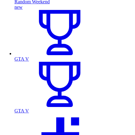
Random Weekend
new
GTA V
GTA V