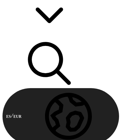
ES
EUR