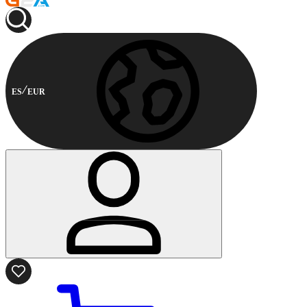
ES
EUR