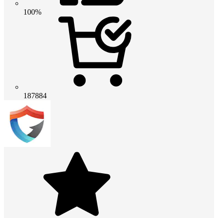
100%
187884