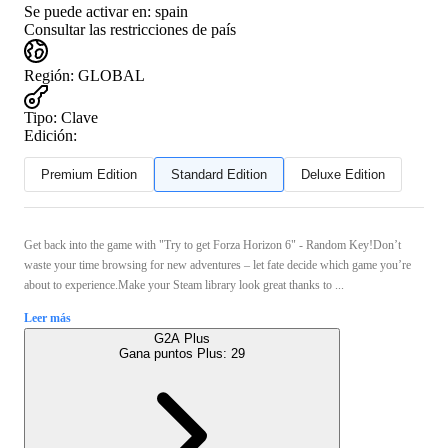
Se puede activar en:
spain
Consultar las restricciones de país
Región
:
GLOBAL
Tipo
:
Clave
Edición:
Premium Edition
Standard Edition
Deluxe Edition
Get back into the game with "Try to get Forza Horizon 6" - Random Key!Don’t
waste your time browsing for new adventures – let fate decide which game you’re
about to experience.Make your Steam library look great thanks to ...
Leer más
G2A Plus
Gana puntos Plus:
29