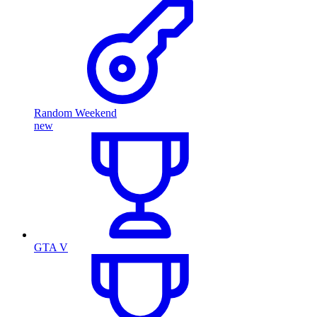
Random Weekend
new
GTA V