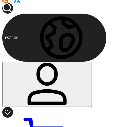
ES
EUR