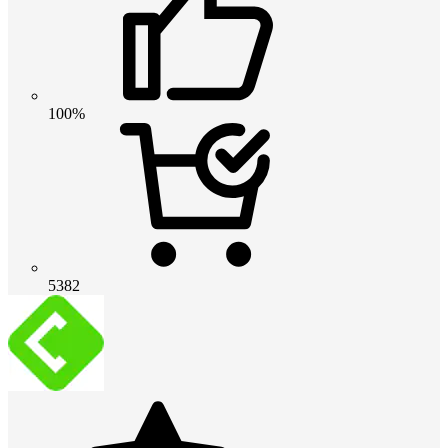
100%
5382