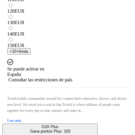
120
EUR
130
EUR
140
EUR
150
EUR
+
10
+
6
más
Se puede activar en
España
Consultar las restricciones de país
Twitch builds communities around live content that's interactive, diverse, and always
next level. We saved you a seat in chat.Twitch is where millions of people come
together live every day to chat, interact, and make th ...
Leer más
G2A Plus
Gana puntos Plus:
103