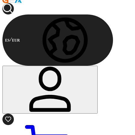
ES
EUR