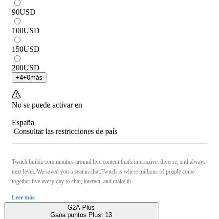
90
USD
100
USD
150
USD
200
USD
+
4
+
0
más
No se puede activar en
España
Consultar las restricciones de país
Twitch builds communities around live content that's interactive, diverse, and always
next level. We saved you a seat in chat.Twitch is where millions of people come
together live every day to chat, interact, and make th ...
Leer más
G2A Plus
Gana puntos Plus:
13