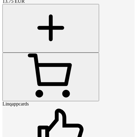
13.75
EUR
Linqappcards