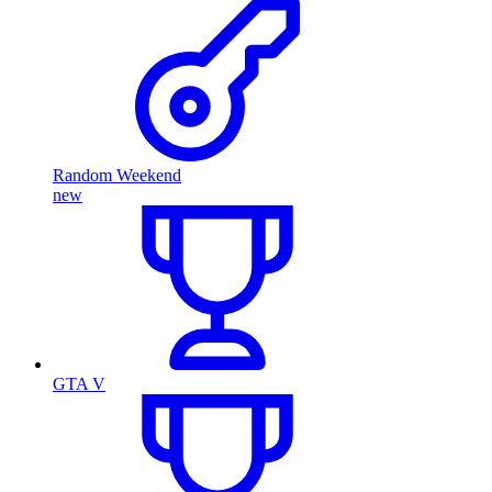
Random Weekend
new
GTA V