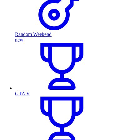
Random Weekend
new
GTA V