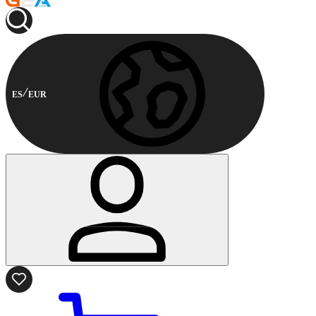
ES
EUR