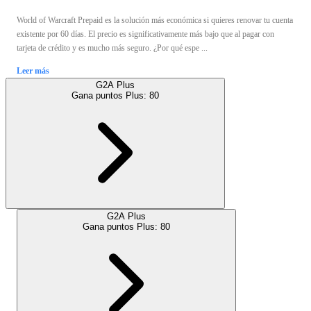
World of Warcraft Prepaid es la solución más económica si quieres renovar tu cuenta
existente por 60 días. El precio es significativamente más bajo que al pagar con
tarjeta de crédito y es mucho más seguro. ¿Por qué espe ...
Leer más
G2A Plus
Gana puntos Plus:
80
G2A Plus
Gana puntos Plus:
80