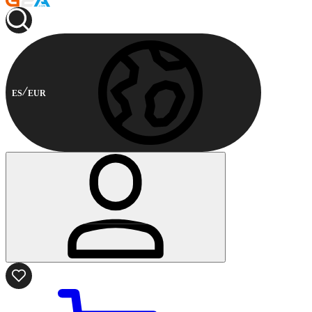
ES
EUR