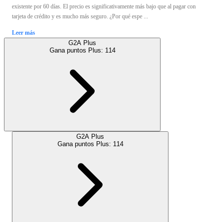
existente por 60 días. El precio es significativamente más bajo que al pagar con
tarjeta de crédito y es mucho más seguro. ¿Por qué espe ...
Leer más
G2A Plus
Gana puntos Plus:
114
G2A Plus
Gana puntos Plus:
114