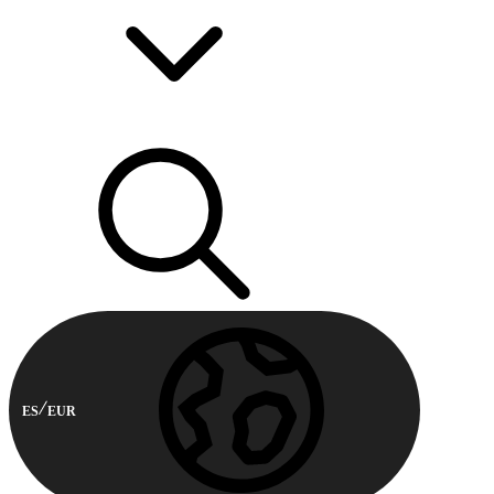
ES
EUR