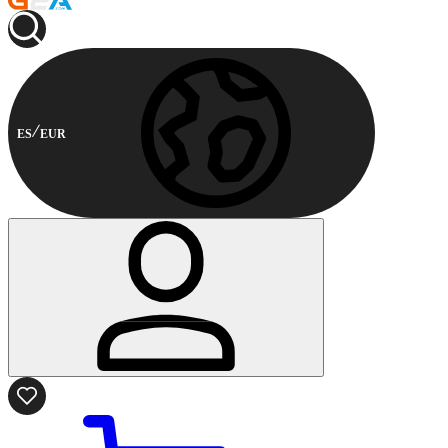
ES
EUR