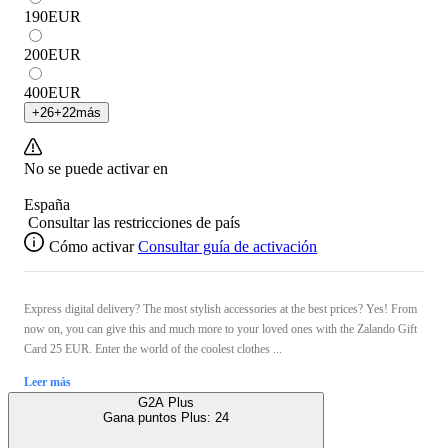
190
EUR
200
EUR
400
EUR
+
26
+
22
más
No se puede activar en
España
Consultar las restricciones de país
Cómo activar
Consultar guía de activación
Express digital delivery? The most stylish accessories at the best prices? Yes! From
now on, you can give this and much more to your loved ones with the Zalando Gift
Card 25 EUR. Enter the world of the coolest clothes ...
Leer más
G2A Plus
Gana puntos Plus:
24