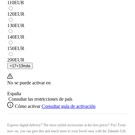
110
EUR
120
EUR
130
EUR
140
EUR
150
EUR
200
EUR
+
17
+
13
más
No se puede activar en
España
Consultar las restricciones de país
Cómo activar
Consultar guía de activación
Express digital delivery? The most stylish accessories at the best prices? Yes! From
now on, you can give this and much more to your loved ones with the Zalando Gift