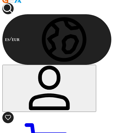
ES
EUR