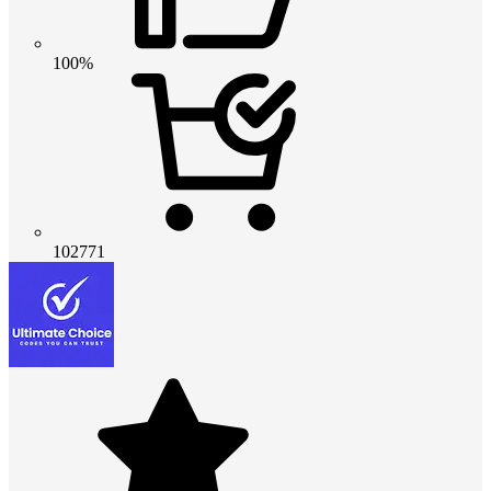
100%
102771