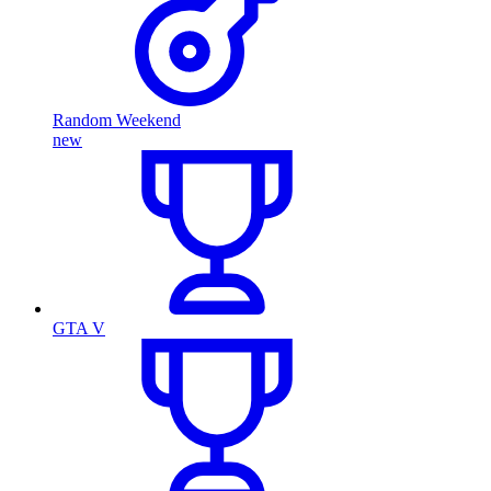
Random Weekend
new
GTA V