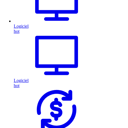
Logiciel
hot
Logiciel
hot