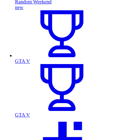
Random Weekend
new
GTA V
GTA V