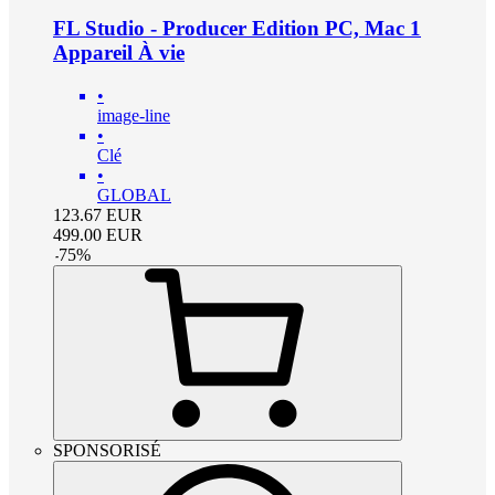
FL Studio - Producer Edition PC, Mac 1
Appareil À vie
•
image-line
•
Clé
•
GLOBAL
123.67
EUR
499.00
EUR
-
75
%
SPONSORISÉ