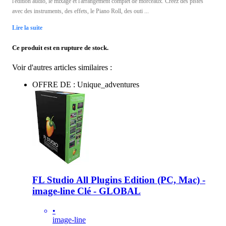
l'édition audio, le mixage et l'arrangement complet de morceaux. Créez des pistes
avec des instruments, des effets, le Piano Roll, des outi ...
Lire la suite
Ce produit est en rupture de stock.
Voir d'autres articles similaires :
OFFRE DE : Unique_adventures
FL Studio All Plugins Edition (PC, Mac) -
image-line Clé - GLOBAL
•
image-line