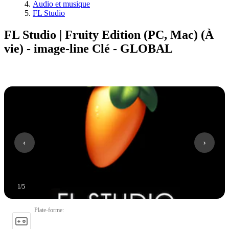
Audio et musique
FL Studio
FL Studio | Fruity Edition (PC, Mac) (À
vie) - image-line Clé - GLOBAL
1
/
5
Plate-forme
: