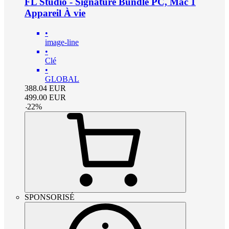
FL Studio - Signature Bundle PC, Mac 1
Appareil À vie
•
image-line
•
Clé
•
GLOBAL
388.04
EUR
499.00
EUR
-
22
%
SPONSORISÉ