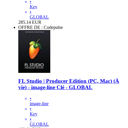
•
Key
•
GLOBAL
285.14
EUR
OFFRE DE : Codepulse
FL Studio | Producer Edition (PC, Mac) (À
vie) - image-line Clé - GLOBAL
•
image-line
•
Key
•
GLOBAL