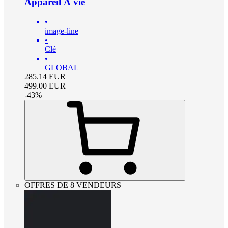
Appareil À vie
•
image-line
•
Clé
•
GLOBAL
285.14
EUR
499.00
EUR
-
43
%
OFFRES DE 8 VENDEURS