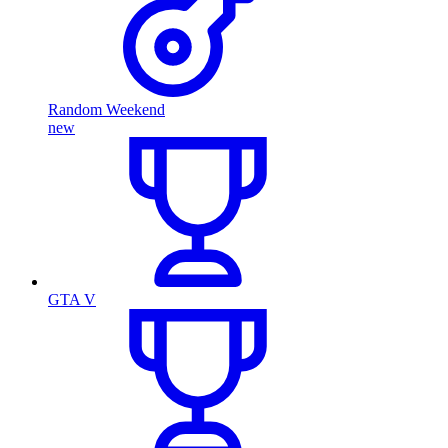
Random Weekend
new
GTA V