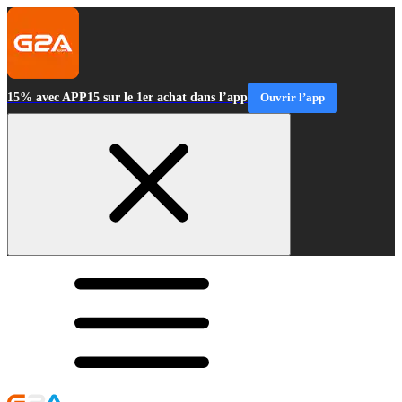
15% avec APP15 sur le 1er achat dans l’app
Ouvrir l’app