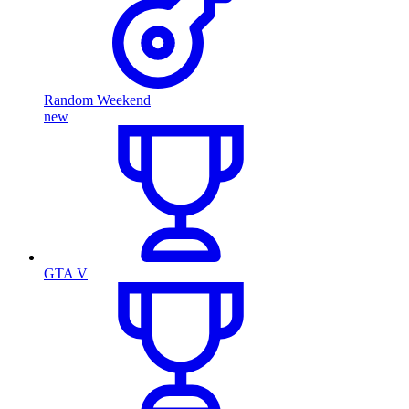
Random Weekend
new
GTA V