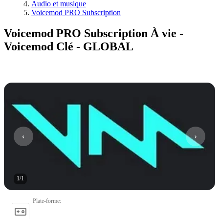
Audio et musique
Voicemod PRO Subscription
Voicemod PRO Subscription À vie -
Voicemod Clé - GLOBAL
1
/
1
Plate-forme
: