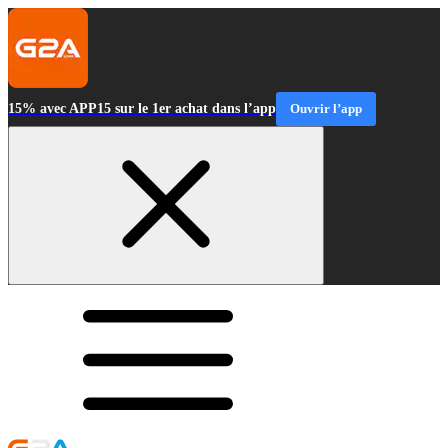
15% avec APP15 sur le 1er achat dans l’app
Ouvrir l’app