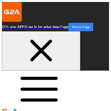
15% avec APP15 sur le 1er achat dans l’app
Ouvrir l’app