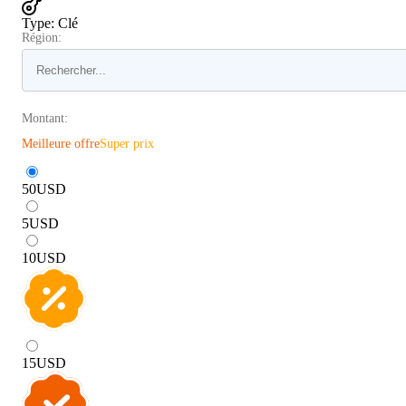
Type
:
Clé
Région:
Montant:
Meilleure offre
Super prix
50
USD
5
USD
10
USD
15
USD