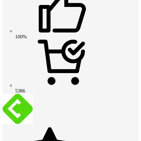
100%
5386