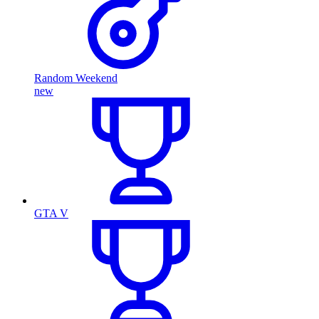
Random Weekend
new
GTA V