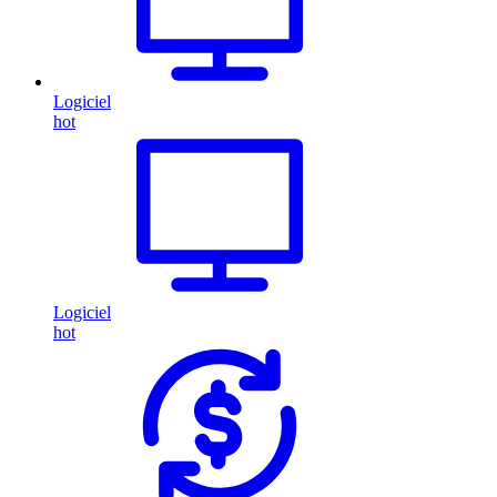
Logiciel
hot
Logiciel
hot