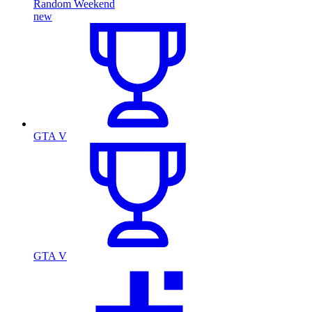
Random Weekend
new
GTA V
GTA V