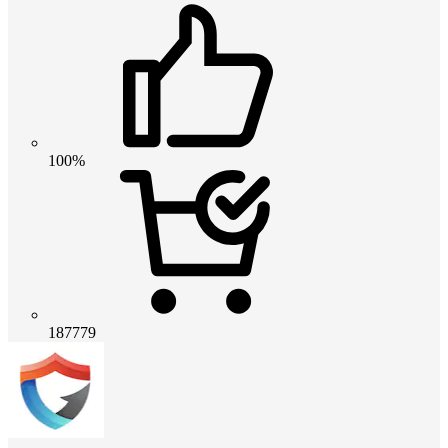
100%
187779