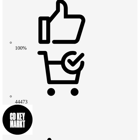
100%
44473