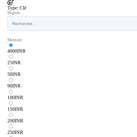
Type
:
Clé
Région:
Montant:
4000
INR
25
INR
50
INR
90
INR
100
INR
150
INR
200
INR
250
INR