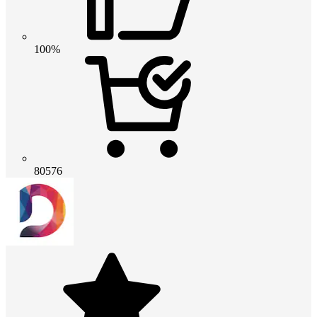
100%
80576