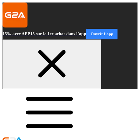
15% avec APP15 sur le 1er achat dans l’app
Ouvrir l’app