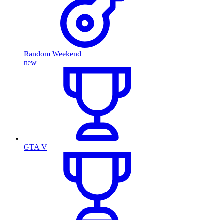
Random Weekend
new
GTA V