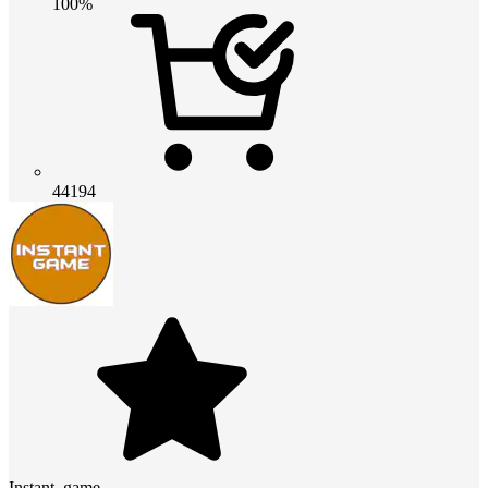
100%
44194
Instant_game