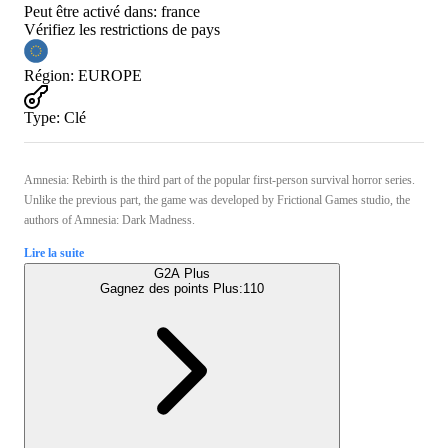
Peut être activé dans:
france
Vérifiez les restrictions de pays
Région
:
EUROPE
Type
:
Clé
Amnesia: Rebirth is the third part of the popular first-person survival horror series.
Unlike the previous part, the game was developed by Frictional Games studio, the
authors of Amnesia: Dark Madness.
Lire la suite
G2A Plus
Gagnez des points Plus:
110