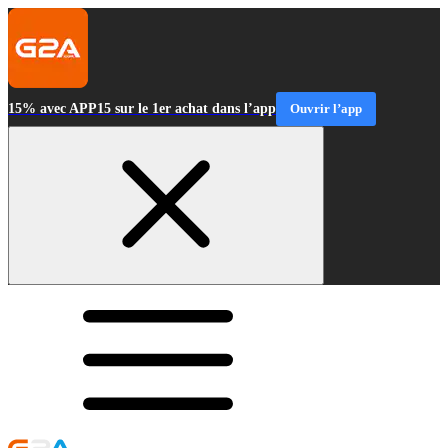
15% avec APP15 sur le 1er achat dans l’app
Ouvrir l’app