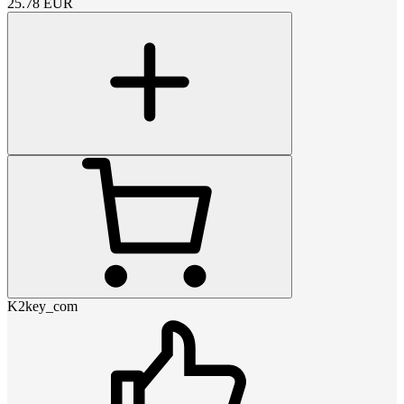
25.78
EUR
K2key_com