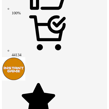
100%
44134