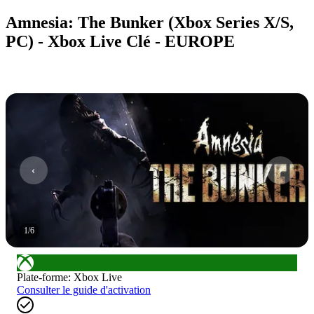
Amnesia: The Bunker (Xbox Series X/S,
PC) - Xbox Live Clé - EUROPE
1
/
6
Plate-forme
:
Xbox Live
Consulter le guide d'activation