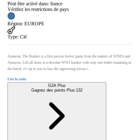
Peut être activé dans:
france
Vérifiez les restrictions de pays
Région
:
EUROPE
Type
:
Clé
Amnesia: The Bunker is a first-person horror game from the makers of SOMA and
Amnesia. Left all alone in a desolate WW1 bunker with only one bullet remaining in
the barrel, it’s up to you to face the oppressing terrors i ...
Lire la suite
G2A Plus
Gagnez des points Plus:
132