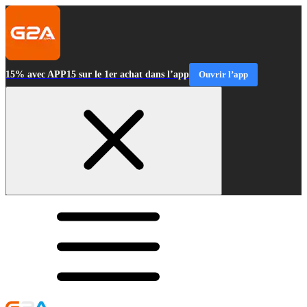
15% avec APP15 sur le 1er achat dans l’app
Ouvrir l’app