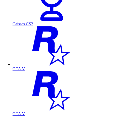
Caisses CS2
GTA V
GTA V