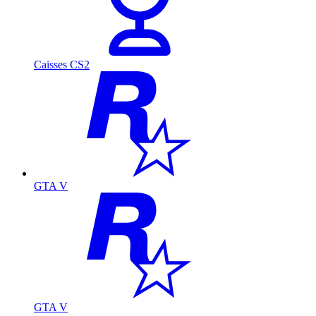
Caisses CS2
GTA V
GTA V