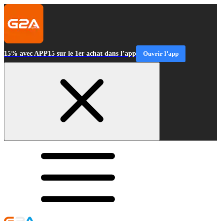
15% avec APP15 sur le 1er achat dans l’app
Ouvrir l’app