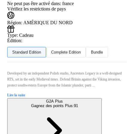
Ne peut pas être activé dans:
france
Vérifiez les restrictions de pays
Région
:
AMÉRIQUE DU NORD
Type
:
Cadeau
Édition:
Standard Edition
Complete Edition
Bundle
Developed by an independent Polish studio, Ancestors Legacy is a well-designed
RTS, set in the early Medieval times. Defend Britain against the Viking invasion,
protect southwestern Europe from the Islamic plunder, parti ...
Lire la suite
G2A Plus
Gagnez des points Plus:
91