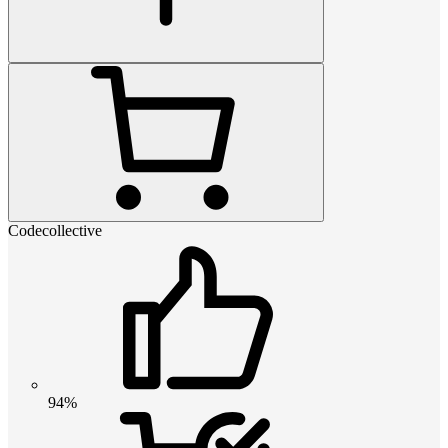
Codecollective
94%