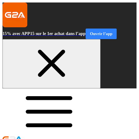
15% avec APP15 sur le 1er achat dans l’app
Ouvrir l’app