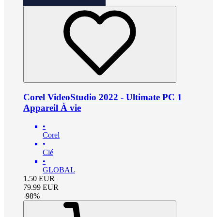
Corel VideoStudio 2022 - Ultimate PC 1
Appareil À vie
•
Corel
•
Clé
•
GLOBAL
1.50
EUR
79.99
EUR
-
98
%