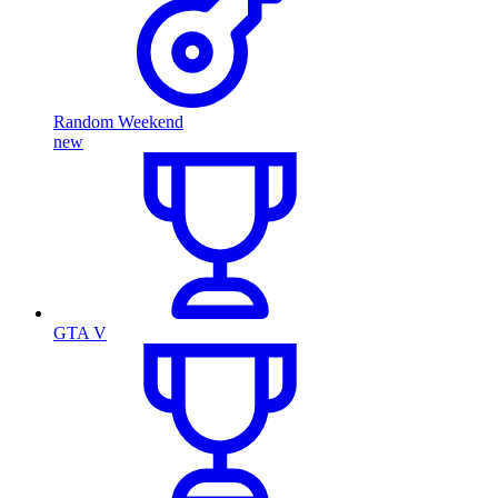
Random Weekend
new
GTA V