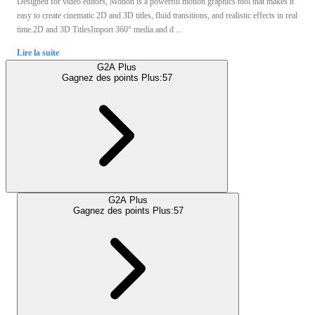
Designed for video editors, Motion is a powerful motion graphics tool that makes it
easy to create cinematic 2D and 3D titles, fluid transitions, and realistic effects in real
time.2D and 3D TitlesImport 360° media and d ...
Lire la suite
G2A Plus
Gagnez des points Plus:
57
G2A Plus
Gagnez des points Plus:
57