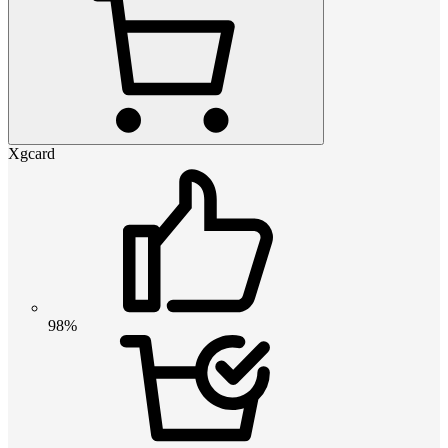
Xgcard
98%