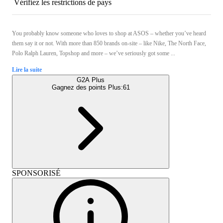
Vérifiez les restrictions de pays
You probably know someone who loves to shop at ASOS – whether you’ve heard
them say it or not. With more than 850 brands on-site – like Nike, The North Face,
Polo Ralph Lauren, Topshop and more – we’ve seriously got some ...
Lire la suite
G2A Plus
Gagnez des points Plus:
61
SPONSORISÉ