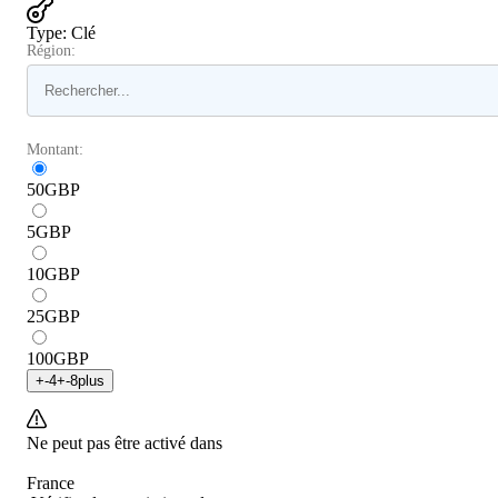
Type
:
Clé
Région:
Montant:
50
GBP
5
GBP
10
GBP
25
GBP
100
GBP
+
-4
+
-8
plus
Ne peut pas être activé dans
France