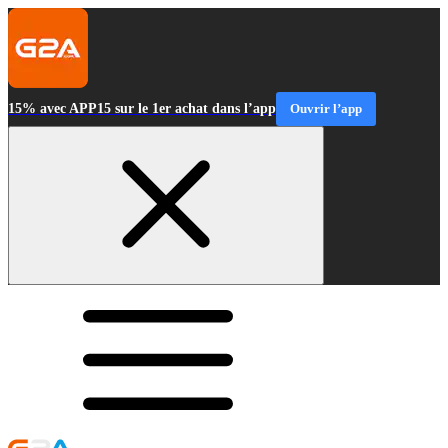
15% avec APP15 sur le 1er achat dans l’app
Ouvrir l’app