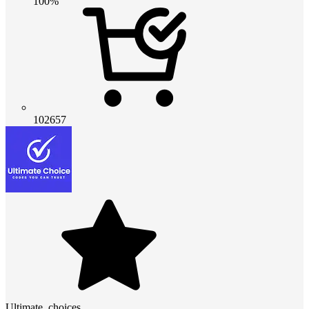
100%
102657
Ultimate_choices