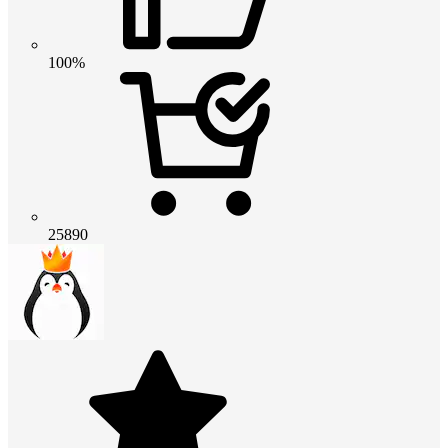
100%
25890