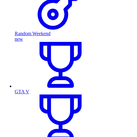
Random Weekend
new
GTA V