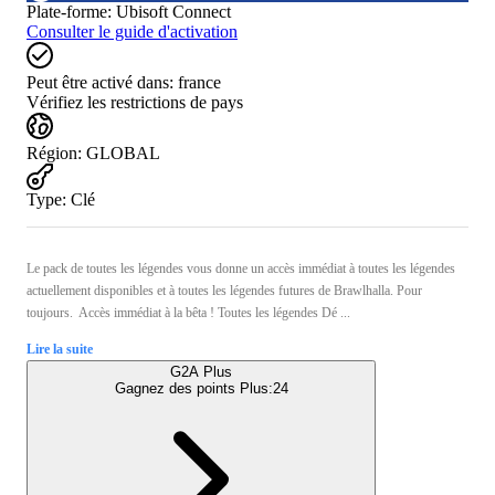
Plate-forme
:
Ubisoft Connect
Consulter le guide d'activation
Peut être activé dans:
france
Vérifiez les restrictions de pays
Région
:
GLOBAL
Type
:
Clé
Le pack de toutes les légendes vous donne un accès immédiat à toutes les légendes
actuellement disponibles et à toutes les légendes futures de Brawlhalla. Pour
toujours. Accès immédiat à la bêta ! Toutes les légendes Dé ...
Lire la suite
G2A Plus
Gagnez des points Plus:
24