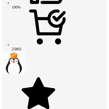
100%
25892