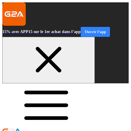
15% avec APP15 sur le 1er achat dans l’app
Ouvrir l’app