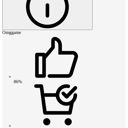
Omggame
86%