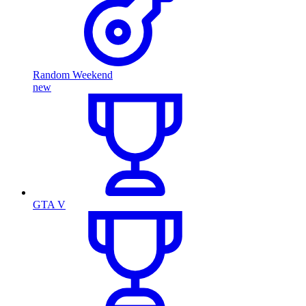
Random Weekend
new
GTA V