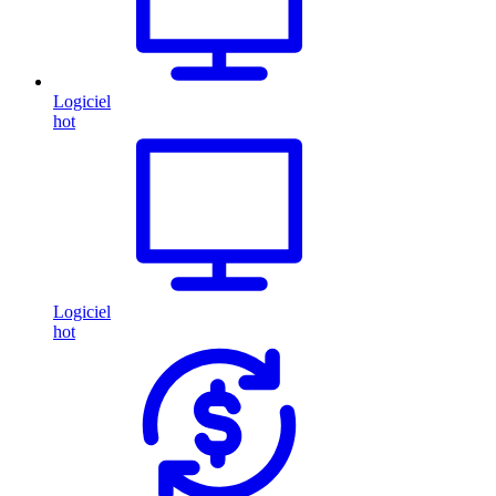
Logiciel
hot
Logiciel
hot