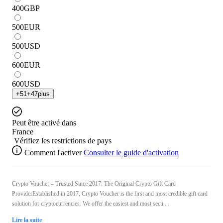
400
GBP
500
EUR
500
USD
600
EUR
600
USD
+
51
+
47
plus
Peut être activé dans
France
Vérifiez les restrictions de pays
Comment l'activer
Consulter le guide d'activation
Crypto Voucher – Trusted Since 2017: The Original Crypto Gift Card
ProviderEstablished in 2017, Crypto Voucher is the first and most credible gift card
solution for cryptocurrencies. We offer the easiest and most secu ...
Lire la suite