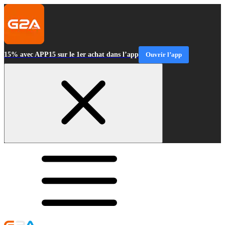
15% avec APP15 sur le 1er achat dans l’app
Ouvrir l’app