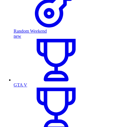
Random Weekend
new
GTA V