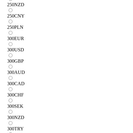
250
NZD
250
CNY
250
PLN
300
EUR
300
USD
300
GBP
300
AUD
300
CAD
300
CHF
300
SEK
300
NZD
300
TRY