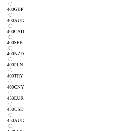
400
GBP
400
AUD
400
CAD
400
SEK
400
NZD
400
PLN
400
TRY
400
CNY
450
EUR
450
USD
450
AUD