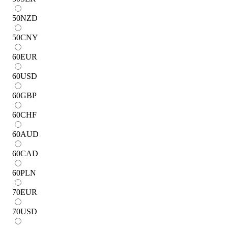
50
NZD
50
CNY
60
EUR
60
USD
60
GBP
60
CHF
60
AUD
60
CAD
60
PLN
70
EUR
70
USD