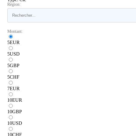
Région:
Montant:
5
EUR
5
USD
5
GBP
5
CHF
7
EUR
10
EUR
10
GBP
10
USD
10
CHF