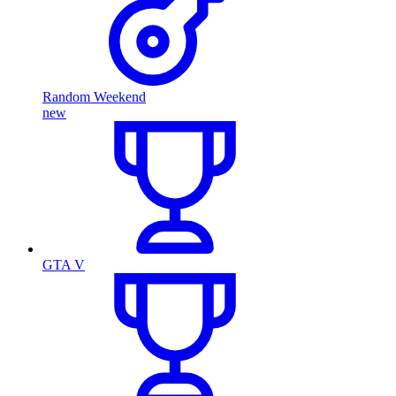
Random Weekend
new
GTA V