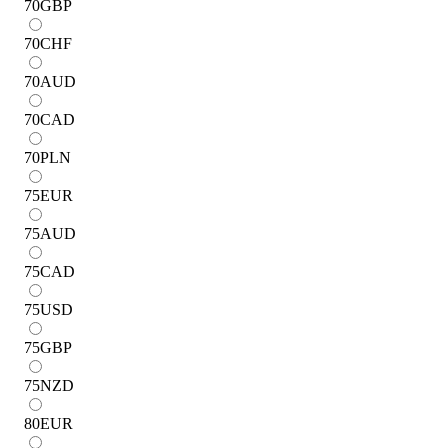
70
GBP
70
CHF
70
AUD
70
CAD
70
PLN
75
EUR
75
AUD
75
CAD
75
USD
75
GBP
75
NZD
80
EUR