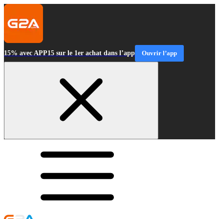
15% avec APP15 sur le 1er achat dans l’app
Ouvrir l’app