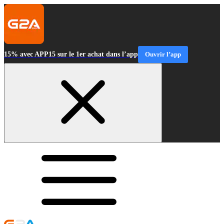
15% avec APP15 sur le 1er achat dans l’app
Ouvrir l’app