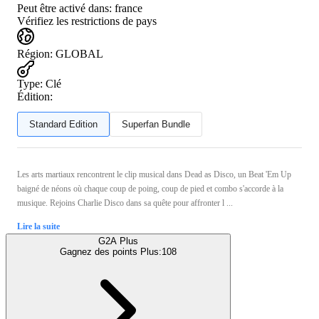
Peut être activé dans:
france
Vérifiez les restrictions de pays
Région
:
GLOBAL
Type
:
Clé
Édition:
Standard Edition
Superfan Bundle
Les arts martiaux rencontrent le clip musical dans Dead as Disco, un Beat 'Em Up
baigné de néons où chaque coup de poing, coup de pied et combo s'accorde à la
musique. Rejoins Charlie Disco dans sa quête pour affronter l ...
Lire la suite
G2A Plus
Gagnez des points Plus:
108