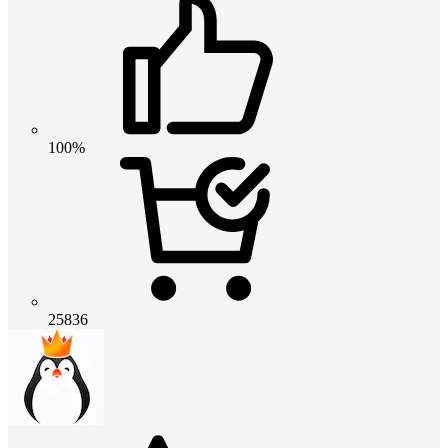
100%
25836