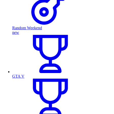
Random Weekend
new
GTA V