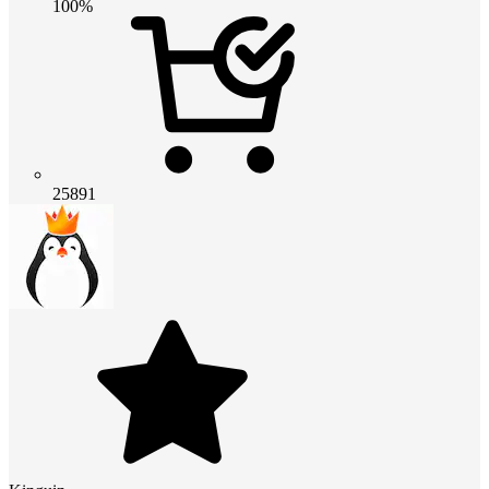
100%
25891