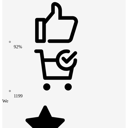
92%
1199
We