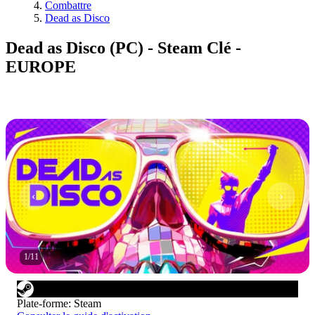
Combattre
Dead as Disco
Dead as Disco (PC) - Steam Clé -
EUROPE
1
/
11
Plate-forme
:
Steam