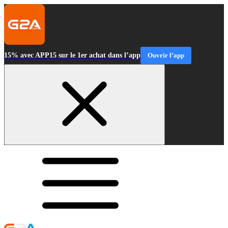
15% avec APP15 sur le 1er achat dans l’app
Ouvrir l’app