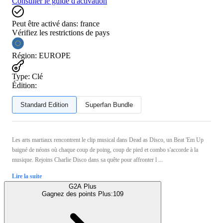
Consulter le guide d'activation
Peut être activé dans:
france
Vérifiez les restrictions de pays
Région
:
EUROPE
Type
:
Clé
Édition:
Standard Edition
Superfan Bundle
Les arts martiaux rencontrent le clip musical dans Dead as Disco, un Beat 'Em Up
baigné de néons où chaque coup de poing, coup de pied et combo s'accorde à la
musique. Rejoins Charlie Disco dans sa quête pour affronter l ...
Lire la suite
G2A Plus
Gagnez des points Plus:
109