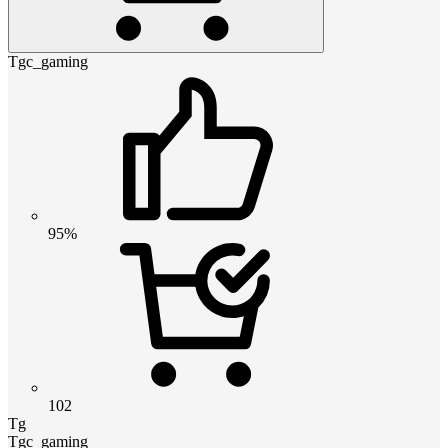
Tgc_gaming
95%
102
Tg
Tgc_gaming