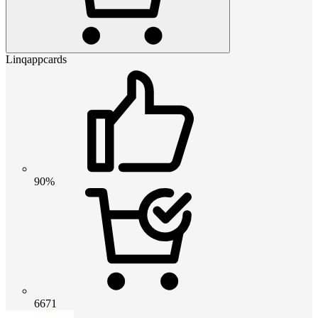
Linqappcards
90%
6671