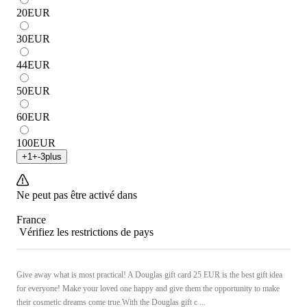
20
EUR
30
EUR
44
EUR
50
EUR
60
EUR
100
EUR
+
1
+
-3
plus
Ne peut pas être activé dans
France
Vérifiez les restrictions de pays
Give away what is most practical! A Douglas gift card 25 EUR is the best gift idea
for everyone! Make your loved one happy and give them the opportunity to make
their cosmetic dreams come true.With the Douglas gift c ...