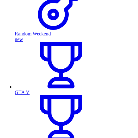
Random Weekend
new
GTA V