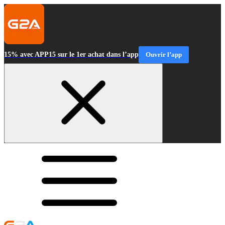
15% avec APP15 sur le 1er achat dans l’app
Ouvrir l’app