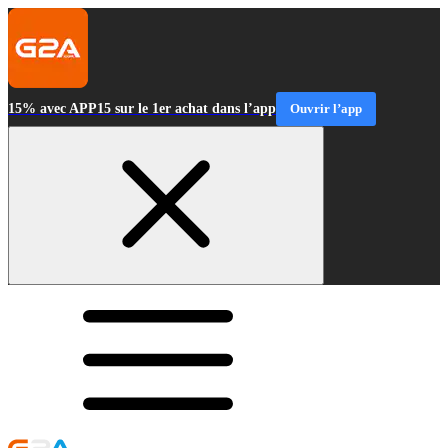
15% avec APP15 sur le 1er achat dans l’app
Ouvrir l’app