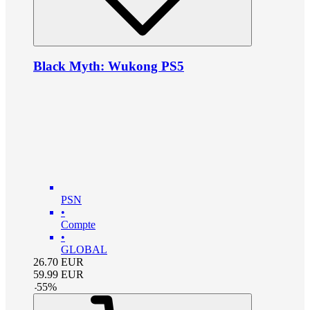
Black Myth: Wukong PS5
PSN
•
Compte
•
GLOBAL
26.70
EUR
59.99
EUR
-
55
%