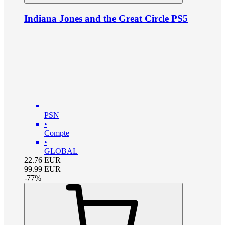
Indiana Jones and the Great Circle PS5
PSN
•
Compte
•
GLOBAL
22.76
EUR
99.99
EUR
-
77
%