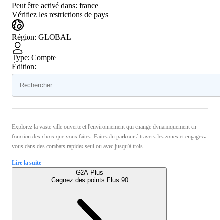
Peut être activé dans:
france
Vérifiez les restrictions de pays
Région
:
GLOBAL
Type
:
Compte
Édition:
Explorez la vaste ville ouverte et l'environnement qui change dynamiquement en
fonction des choix que vous faites. Faites du parkour à travers les zones et engagez-
vous dans des combats rapides seul ou avec jusqu'à trois ...
Lire la suite
G2A Plus
Gagnez des points Plus:
90