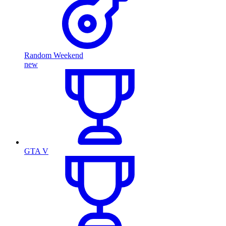
Random Weekend
new
GTA V