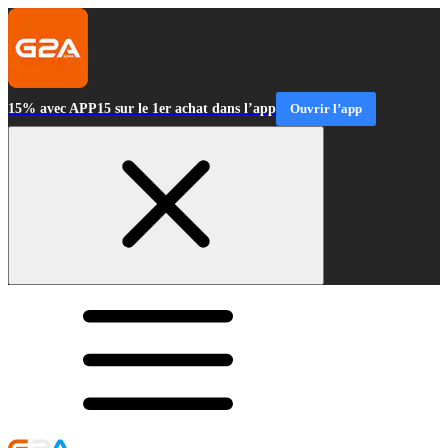
15% avec APP15 sur le 1er achat dans l’app
Ouvrir l’app