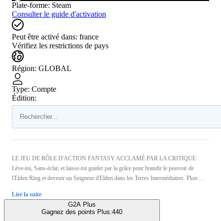
Plate-forme
:
Steam
Consulter le guide d'activation
Peut être activé dans:
france
Vérifiez les restrictions de pays
Région
:
GLOBAL
Type
:
Compte
Édition:
LE JEU DE RÔLE D'ACTION FANTASY ACCLAMÉ PAR LA CRITIQUE.
Lève-toi, Sans-éclat, et laisse-toi guider par la grâce pour brandir le pouvoir de
l'Elden Ring et devenir un Seigneur d'Elden dans les Terres Intermédiaires. Plon ...
Lire la suite
G2A Plus
Gagnez des points Plus:
440