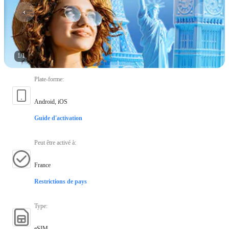
1
/
1
Plate-forme
:
Android, iOS
Guide d'activation
Peut être activé à
:
France
Restrictions de pays
Type
:
eSIM