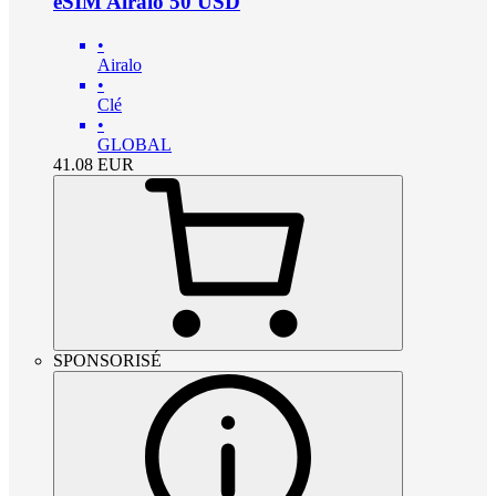
eSIM Airalo 50 USD
•
Airalo
•
Clé
•
GLOBAL
41.08
EUR
SPONSORISÉ