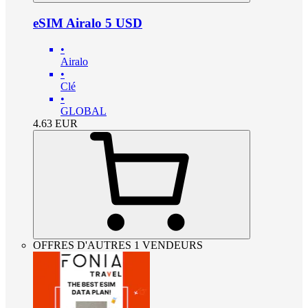
eSIM Airalo 5 USD
•
Airalo
•
Clé
•
GLOBAL
4.63
EUR
OFFRES D'AUTRES 1 VENDEURS