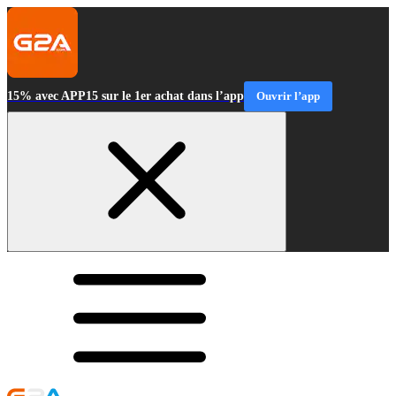
15% avec APP15 sur le 1er achat dans l’app
Ouvrir l’app