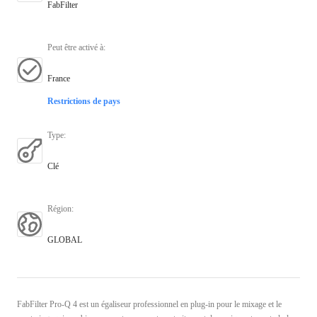
FabFilter
Peut être activé à
:
France
Restrictions de pays
Type
:
Clé
Région
:
GLOBAL
FabFilter Pro-Q 4 est un égaliseur professionnel en plug-in pour le mixage et le