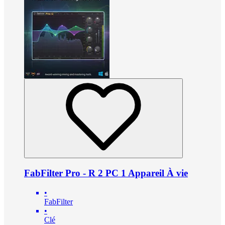
FabFilter Pro - R 2 PC 1 Appareil À vie
•
FabFilter
•
Clé