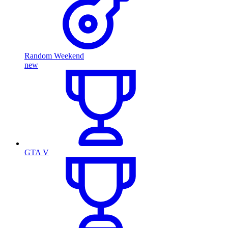
Random Weekend
new
GTA V