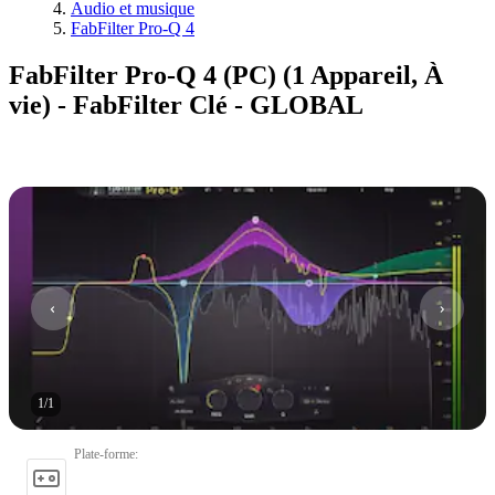
Audio et musique
FabFilter Pro-Q 4
FabFilter Pro-Q 4 (PC) (1 Appareil, À
vie) - FabFilter Clé - GLOBAL
1
/
1
Plate-forme
: