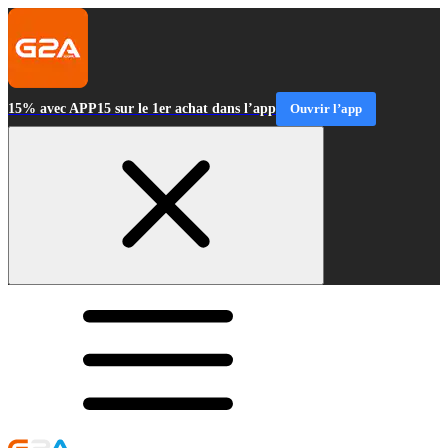
15% avec APP15 sur le 1er achat dans l’app
Ouvrir l’app