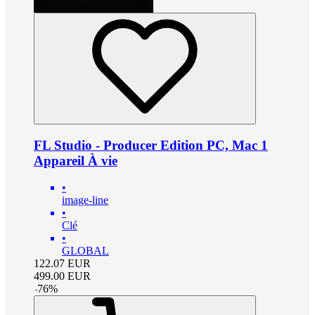
FL Studio - Producer Edition PC, Mac 1
Appareil À vie
•
image-line
•
Clé
•
GLOBAL
122.07
EUR
499.00
EUR
-
76
%