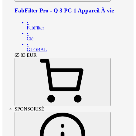
FabFilter Pro - Q 3 PC 1 Appareil À vie
•
FabFilter
•
Clé
•
GLOBAL
65.83
EUR
SPONSORISÉ