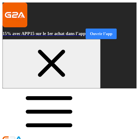
15% avec APP15 sur le 1er achat dans l’app
Ouvrir l’app