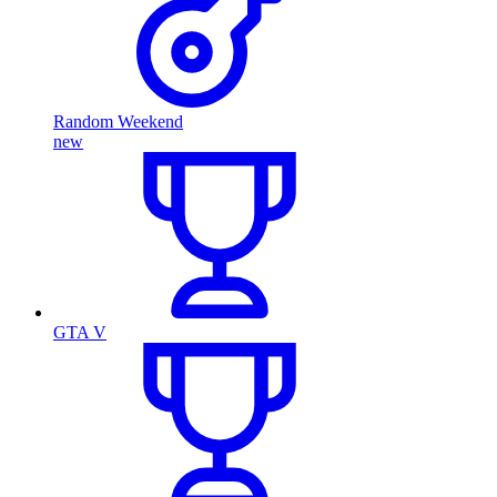
Random Weekend
new
GTA V