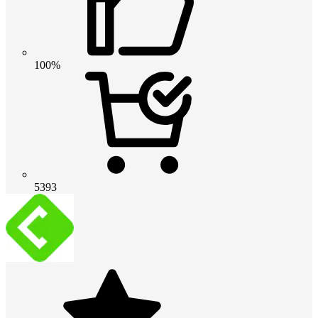
100%
5393