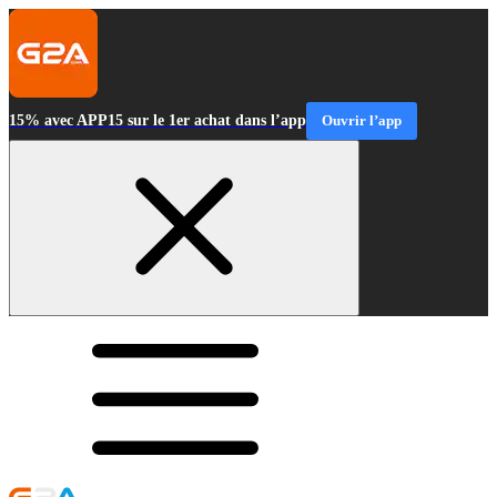
15% avec APP15 sur le 1er achat dans l’app
Ouvrir l’app