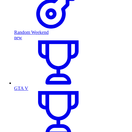
Random Weekend
new
GTA V