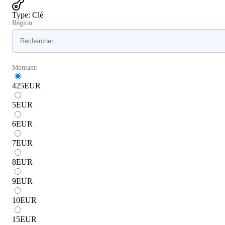
Type
:
Clé
Région:
Montant:
425
EUR
5
EUR
6
EUR
7
EUR
8
EUR
9
EUR
10
EUR
15
EUR