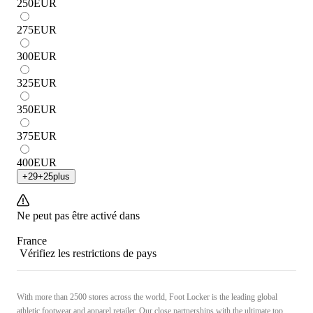
250
EUR
275
EUR
300
EUR
325
EUR
350
EUR
375
EUR
400
EUR
+
29
+
25
plus
Ne peut pas être activé dans
France
Vérifiez les restrictions de pays
With more than 2500 stores across the world, Foot Locker is the leading global
athletic footwear and apparel retailer. Our close partnerships with the ultimate top