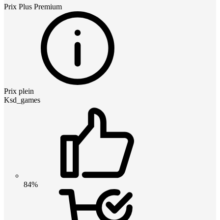
Prix
Plus Premium
Prix plein
Ksd_games
84%