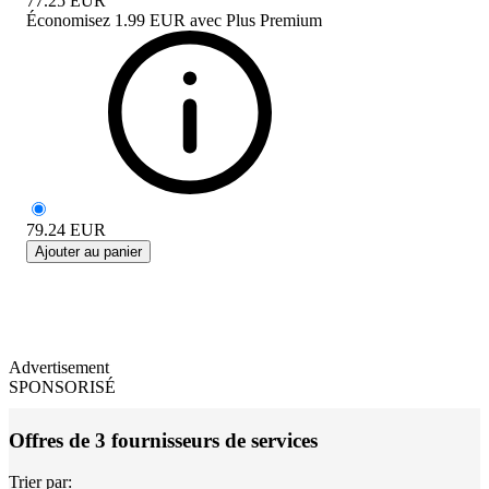
77.25
EUR
Économisez
1.99 EUR
avec
Plus Premium
79.24
EUR
Ajouter au panier
Advertisement
SPONSORISÉ
Offres de 3 fournisseurs de services
Trier par: