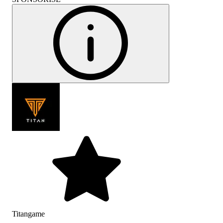
Titangame