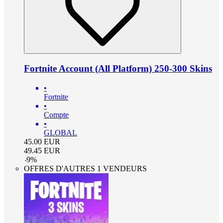
Fortnite Account (All Platform) 250-300 Skins
•
Fortnite
•
Compte
•
GLOBAL
45.00
EUR
49.45
EUR
-
9
%
OFFRES D'AUTRES 1 VENDEURS