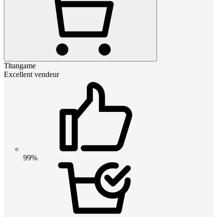
Titangame
Excellent vendeur
99%