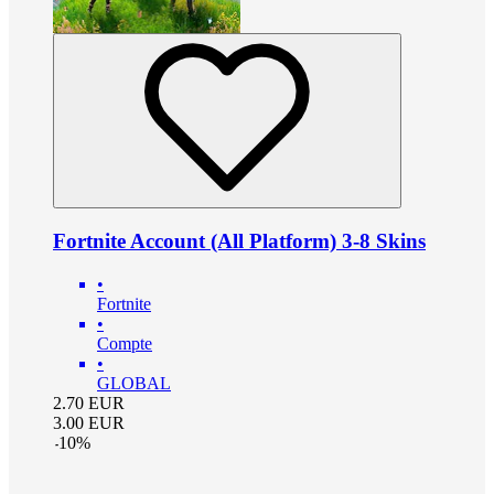
Fortnite Account (All Platform) 3-8 Skins
•
Fortnite
•
Compte
•
GLOBAL
2.70
EUR
3.00
EUR
-
10
%