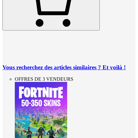
Vous recherchez des articles similaires ? Et voilà !
OFFRES DE 3 VENDEURS