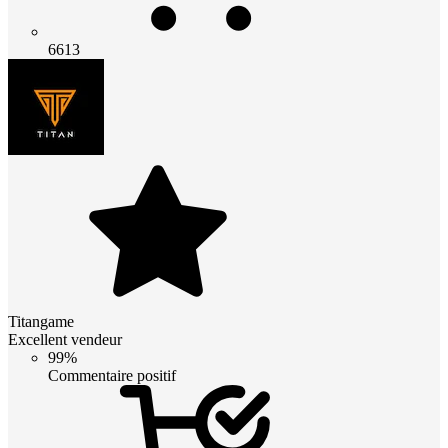
6613
Titangame
Excellent vendeur
99%
Commentaire positif