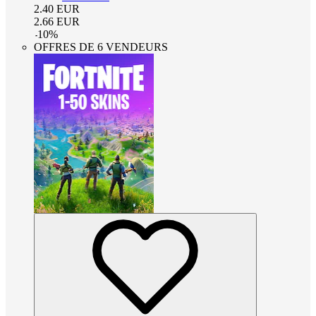
2.40
EUR
2.66
EUR
-
10
%
OFFRES DE 6 VENDEURS