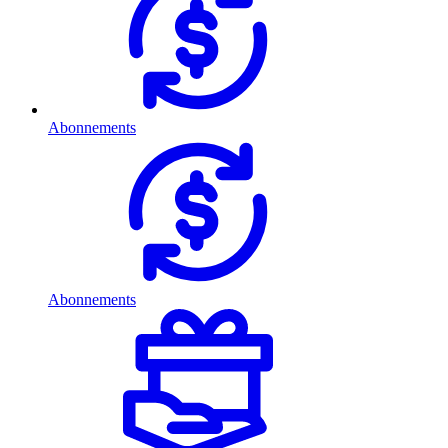
Abonnements
Abonnements