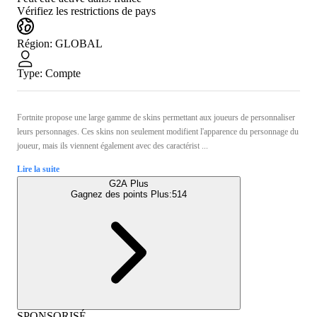
Vérifiez les restrictions de pays
Région
:
GLOBAL
Type
:
Compte
Fortnite propose une large gamme de skins permettant aux joueurs de personnaliser
leurs personnages. Ces skins non seulement modifient l'apparence du personnage du
joueur, mais ils viennent également avec des caractérist ...
Lire la suite
G2A Plus
Gagnez des points Plus:
514
SPONSORISÉ