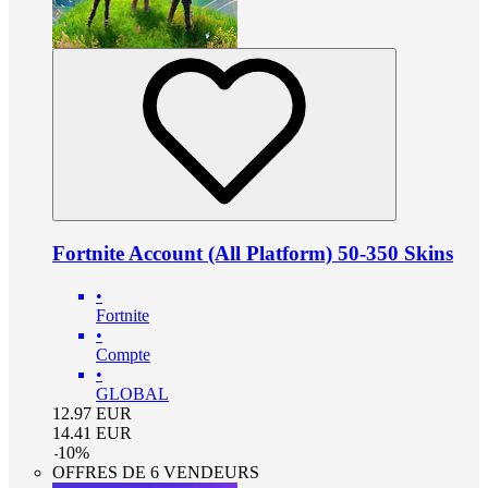
Fortnite Account (All Platform) 50-350 Skins
•
Fortnite
•
Compte
•
GLOBAL
12.97
EUR
14.41
EUR
-
10
%
OFFRES DE 6 VENDEURS