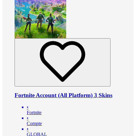
Fortnite Account (All Platform) 3 Skins
•
Fortnite
•
Compte
•
GLOBAL