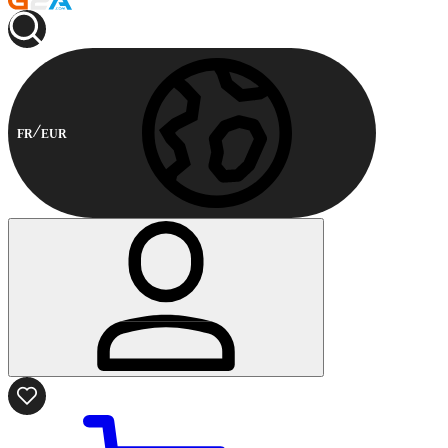
FR
EUR