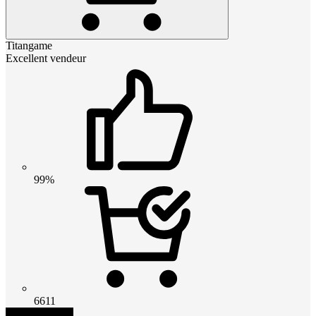
Titangame
Excellent vendeur
99%
6611