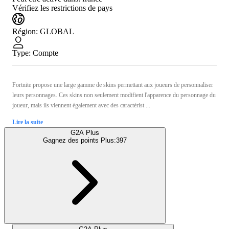
Vérifiez les restrictions de pays
Région
:
GLOBAL
Type
:
Compte
Fortnite propose une large gamme de skins permettant aux joueurs de personnaliser
leurs personnages. Ces skins non seulement modifient l'apparence du personnage du
joueur, mais ils viennent également avec des caractérist ...
Lire la suite
G2A Plus
Gagnez des points Plus:
397