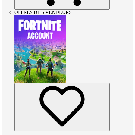
OFFRES DE 5 VENDEURS