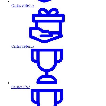
Cartes-cadeaux
Cartes-cadeaux
Caisses CS2