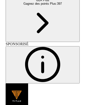
G2A Plus
Gagnez des points Plus:
397
SPONSORISÉ