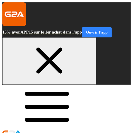
15% avec APP15 sur le 1er achat dans l’app
Ouvrir l’app