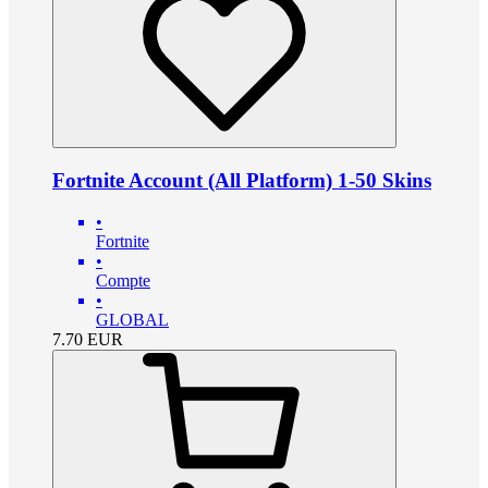
Fortnite Account (All Platform) 1-50 Skins
•
Fortnite
•
Compte
•
GLOBAL
7.70
EUR