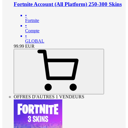
Fortnite Account (All Platform) 250-300 Skins
•
Fortnite
•
Compte
•
GLOBAL
99.99
EUR
OFFRES D'AUTRES 1 VENDEURS