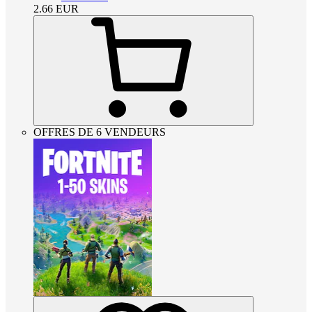
2.66
EUR
OFFRES DE 6 VENDEURS