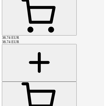
38.74
EUR
38.74
EUR