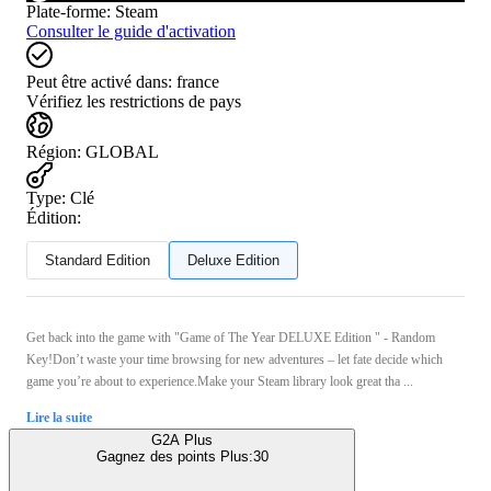
Plate-forme
:
Steam
Consulter le guide d'activation
Peut être activé dans:
france
Vérifiez les restrictions de pays
Région
:
GLOBAL
Type
:
Clé
Édition:
Standard Edition
Deluxe Edition
Get back into the game with "Game of The Year DELUXE Edition " - Random
Key!Don’t waste your time browsing for new adventures – let fate decide which
game you’re about to experience.Make your Steam library look great tha ...
Lire la suite
G2A Plus
Gagnez des points Plus:
30