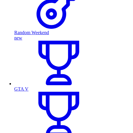
Random Weekend
new
GTA V