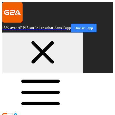
15% avec APP15 sur le 1er achat dans l’app
Ouvrir l’app