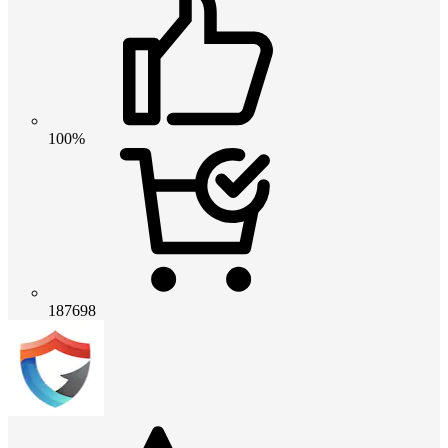
100%
187698