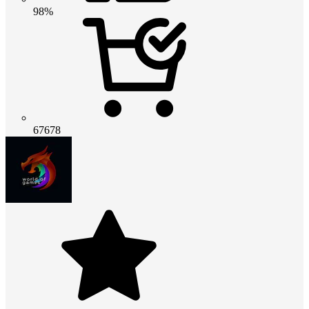
98%
67678