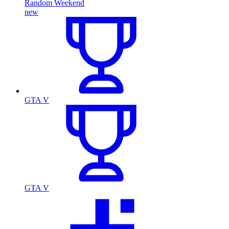
Random Weekend
new
GTA V
GTA V