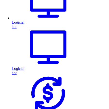
Logiciel
hot
Logiciel
hot