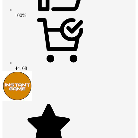
100%
44168