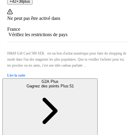
+
42
+
38
plus
Ne peut pas être activé dans
France
Vérifiez les restrictions de pays
H&M Gift Card 500 SEK est un bon d'achat numérique pour faire du shopping de
mode dans l'un des magasins les plus populaires. Que tu veuilles l'acheter pour toi,
tes proches ou tes amis, c'est une idée cadeau parfaite ...
Lire la suite
G2A Plus
Gagnez des points Plus:
51