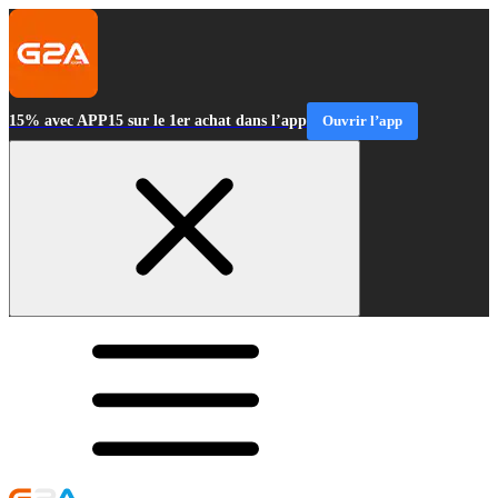
15% avec APP15 sur le 1er achat dans l’app
Ouvrir l’app