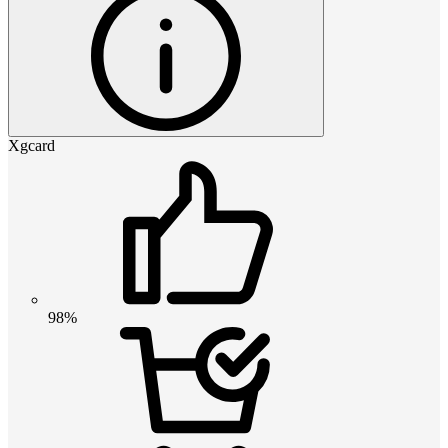
Xgcard
98%