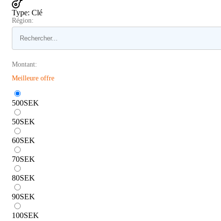
Type
:
Clé
Région:
Montant:
Meilleure offre
500
SEK
50
SEK
60
SEK
70
SEK
80
SEK
90
SEK
100
SEK