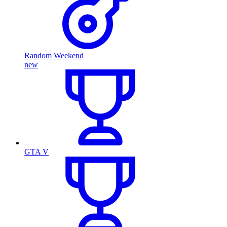
Random Weekend
new
GTA V