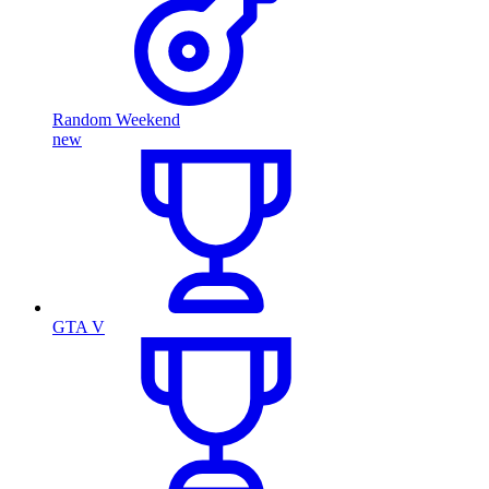
Random Weekend
new
GTA V