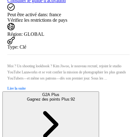
Consulter le guide d'activation
Peut être activé dans:
france
Vérifiez les restrictions de pays
Région
:
GLOBAL
Type
:
Clé
Moi ? Un shooting lookbook ? Kim Jiwoo, le nouveau recruté, rejoint le studio
YouTube Lazaworks et se voit confier la mission de photographier les plus grands
YouTubers—et même ses patrons—dès son premier jour. Sous les ...
Lire la suite
G2A Plus
Gagnez des points Plus:
92