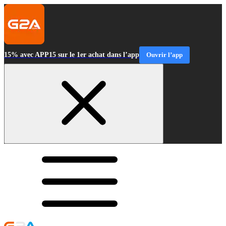
15% avec APP15 sur le 1er achat dans l’app
Ouvrir l’app